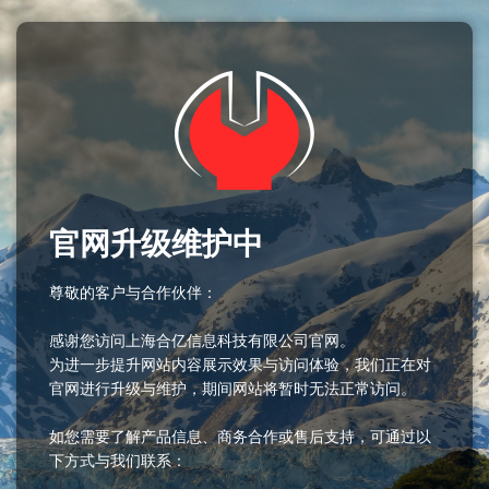
官网升级维护中
尊敬的客户与合作伙伴：
感谢您访问上海合亿信息科技有限公司官网。
为进一步提升网站内容展示效果与访问体验，我们正在对
官网进行升级与维护，期间网站将暂时无法正常访问。
如您需要了解产品信息、商务合作或售后支持，可通过以
下方式与我们联系：